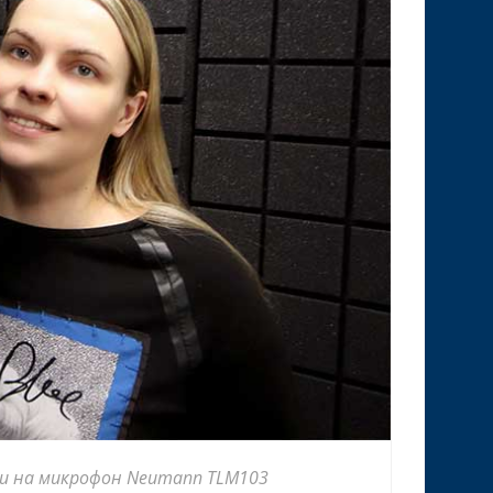
иси на микрофон Neumann TLM103