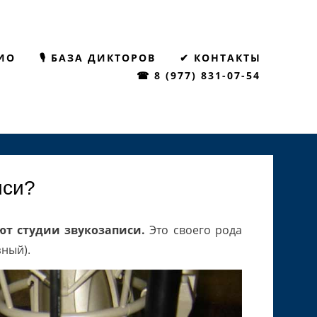
ИО
🎙 БАЗА ДИКТОРОВ
✔ КОНТАКТЫ
☎ 8 (977) 831-07-54
иси?
ют студии звукозаписи.
Это своего рода
зный).