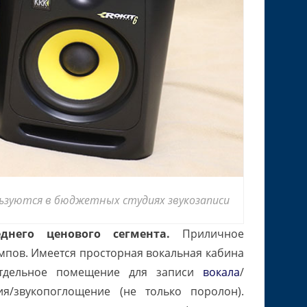
льзуются в бюджетных студиях звукозаписи
днего ценового сегмента.
Приличное
мпов. Имеется просторная вокальная кабина
отдельное помещение для записи
вокала
/
ия/звукопоглощение (не только поролон).