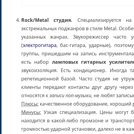
Rock/Metal студия.
Специализируется на 
экстремальных поджанров в стиле Metal. Особ
указанных жанрах. Звукорежиссер часто у
(
электрогитара
, бас-гитара, ударные), поэто
группы, пришедшим на запись инструментала
есть набор
ламповых гитарных усилител
звукоизоляция. Есть кондиционер. Иногда т
репетиционной базой. Часто студия не утруж
клиенты передают контакты друг другу через
относятся к
записи поп-музыки
, не любят записы
Плюсы:
качественное оборудование, хороший р
Минусы:
Узкая специализация. Цены могут б
находится в какой-либо промзоне и транспорт
громкостью ударной установки, далеко не в к