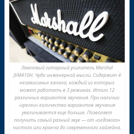
Ламповый гитарный усилитель Marshal
JVM410H. Чудо инженерной мысли. Содержит 4
независимых канала, каждый из которых
может работать в 3 режимах. Итого 12
различных вариантов звучания. При наличии
«грелки» количество вариантов звучания
увеличивается еще больше. Позволяет
получить самый разный звук — от «олдового»
чистого или кранча до современного хайгейна,