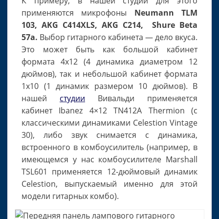
К примеру, в нашей студии для этого
применяются микрофоны
Neumann TLM
103, AKG С414XLS, AKG С214, Shure Beta
57a.
Выбор гитарного кабинета — дело вкуса.
Это может быть как большой кабинет
формата 4х12 (4 динамика диаметром 12
дюймов), так и небольшой кабинет формата
1х10 (1 динамик размером 10 дюймов). В
нашей
студии
Вивальди применяется
кабинет Ibanez 4×12 TN412A Thermion (с
классическими динамиками Celestion Vintage
30), либо звук снимается с динамика,
встроенного в комбоусилитель (например, в
имеющемся у нас комбоусилителе Marshall
TSL601 применяется 12-дюймовый динамик
Celestion, выпускаемый именно для этой
модели гитарных комбо).