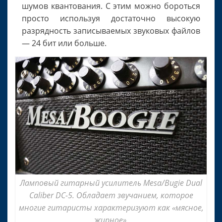
шумов квантования. С этим можно бороться
просто используя достаточно высокую
разрядность записываемых звуковых файлов
— 24 бит или больше.
Ламповый гитарный усилитель Mesa/Bugie Dual
Caliber DC-5. Обладает звучанием, которое
многие гитаристы характеризуют как «мясное,
жирное».