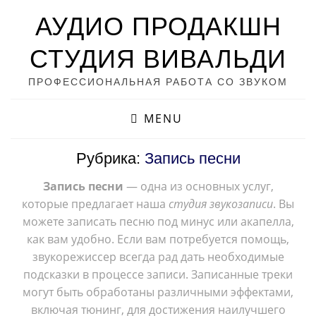
АУДИО ПРОДАКШН
СТУДИЯ ВИВАЛЬДИ
ПРОФЕССИОНАЛЬНАЯ РАБОТА СО ЗВУКОМ
MENU
Рубрика:
Запись песни
Запись песни
— одна из основных услуг,
которые предлагает наша
студия звукозаписи
. Вы
можете записать песню под минус или акапелла,
как вам удобно. Если вам потребуется помощь,
звукорежиссер всегда рад дать необходимые
подсказки в процессе записи. Записанные треки
могут быть обработаны различными эффектами,
включая тюнинг, для достижения наилучшего