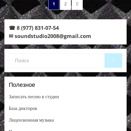
Пагинация
PAGE
PAGE
NEXT
1
2
записей
PAGE
☎ 8 (977) 831-07-54
✉ soundstudio2008@gmail.com
Search
SEARCH
for:
Полезное
Записать песню в студии
База дикторов
Лицензионная музыка